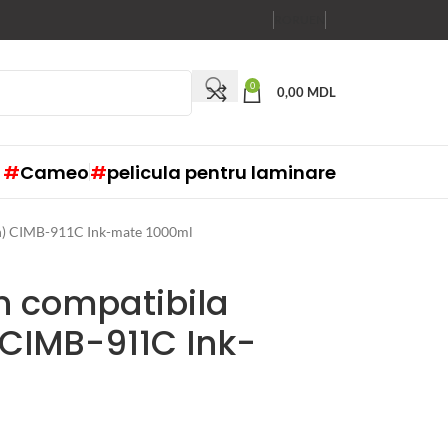
RO
RU
EN
0
0,00
MDL
#
Cameo
#
pelicula pentru laminare
n) CIMB-911C Ink-mate 1000ml
 compatibila
 CIMB-911C Ink-