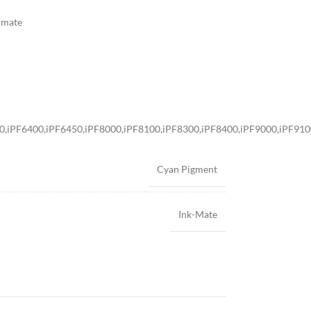
-mate
0,iPF6400,iPF6450,iPF8000,iPF8100,iPF8300,iPF8400,iPF9000,iPF910
Cyan Pigment
Ink-Mate