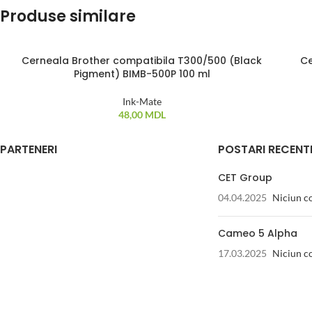
Produse similare
Cerneala Brother compatibila T300/500 (Black
Ce
ST
Pigment) BIMB-500P 100 ml
Ink-Mate
48,00
MDL
PARTENERI
POSTARI RECENT
CET Group
04.04.2025
Niciun c
Cameo 5 Alpha
17.03.2025
Niciun c