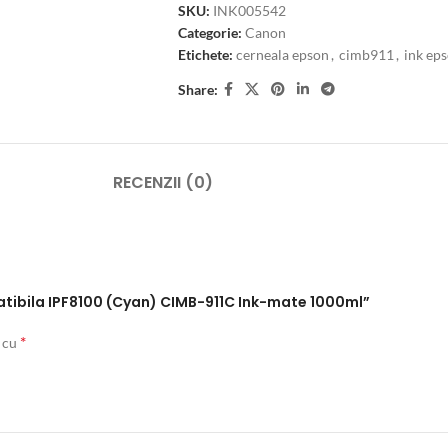
SKU:
INK005542
Categorie:
Canon
Etichete:
cerneala epson
,
cimb911
,
ink ep
Share:
RECENZII (0)
patibila IPF8100 (Cyan) CIMB-911C Ink-mate 1000ml”
*
e cu