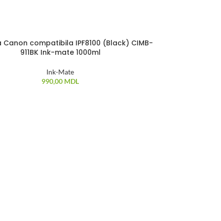
 Canon compatibila IPF8100 (Black) CIMB-
Cerneala Ep
IZAT
911BK Ink-mate 1000ml
Ink-Mate
990,00
MDL