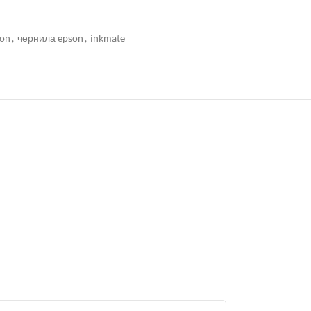
son
,
чернила epson
,
inkmate