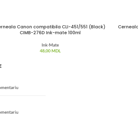
rneala Canon compatibila CLI-451/551 (Black)
Cerneala
OC EPUIZAT
STOC EPU
CIMB-276D Ink-mate 100ml
Ink-Mate
48,00
MDL
E
omentariu
omentariu