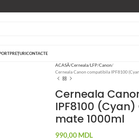
PORT
PREȚURI
CONTACTE
ACASĂ
Cerneala
LFP
Canon
Cerneala Canon compatibila IPF8100 (Cya
Cerneala Canon
IPF8100 (Cyan)
mate 1000ml
990,00
MDL