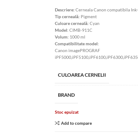
Descriere:
Cerneala Canon compatibila Ink
Tip cerneală
: Pigment
Culoare cerneală
: Cyan
Model
: CIMB-911C
Volum
: 1000 ml
Compatibilitate model
:
Canon imagePROGRAF
iPF5000,iPF5100,iPF6100,iPF6300,iPF635
CULOAREA CERNELII
BRAND
Stoc epuizat
Add to compare