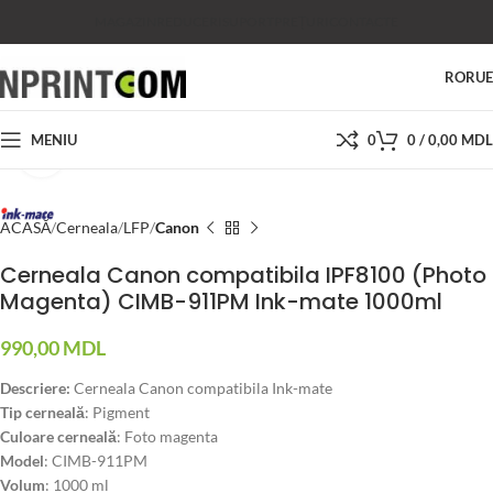
MAGAZIN
REDUCERI
SUPORT
PREȚURI
CONTACTE
RO
RU
MENIU
0
0
/
0,00
MDL
Faceți click pentru a mări
ACASĂ
Cerneala
LFP
Canon
Cerneala Canon compatibila IPF8100 (Photo
Magenta) CIMB-911PM Ink-mate 1000ml
990,00
MDL
Descriere:
Cerneala Canon compatibila Ink-mate
Tip cerneală
: Pigment
Culoare cerneală
: Foto magenta
Model
: CIMB-911PM
Volum
: 1000 ml