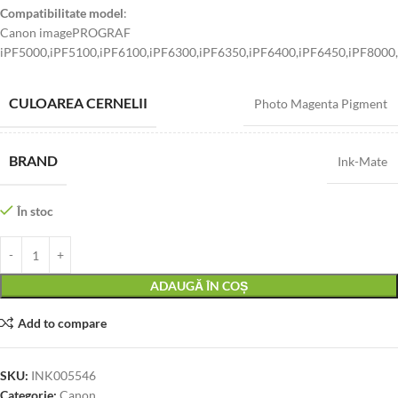
Compatibilitate model
:
Canon imagePROGRAF
iPF5000,iPF5100,iPF6100,iPF6300,iPF6350,iPF6400,iPF6450,iPF8000
CULOAREA CERNELII
Photo Magenta Pigment
BRAND
Ink-Mate
În stoc
ADAUGĂ ÎN COȘ
Add to compare
SKU:
INK005546
Categorie:
Canon