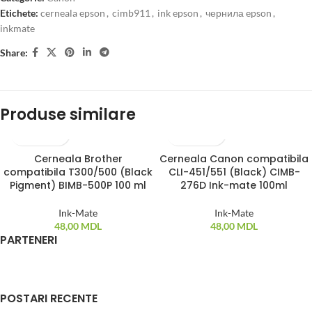
Etichete:
cerneala epson
,
cimb911
,
ink epson
,
чернила epson
,
inkmate
Share:
Produse similare
Cerneala Brother
Cerneala Canon compatibila
STOC EPUIZAT
compatibila T300/500 (Black
CLI-451/551 (Black) CIMB-
Pigment) BIMB-500P 100 ml
276D Ink-mate 100ml
Ink-Mate
Ink-Mate
48,00
MDL
48,00
MDL
PARTENERI
POSTARI RECENTE