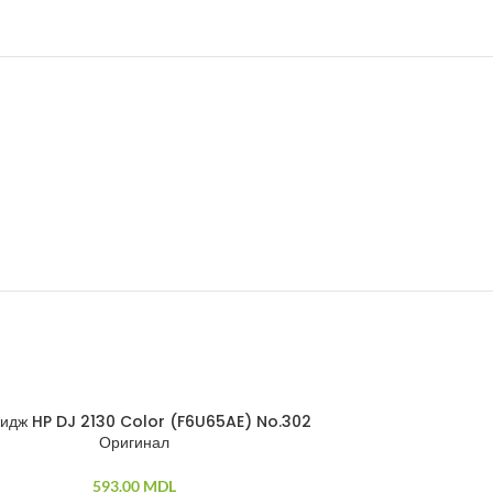
ридж HP DJ 2130 Color (F6U65AE) No.302
Картридж 
ПРОДАНО
Оригинал
593.00
MDL