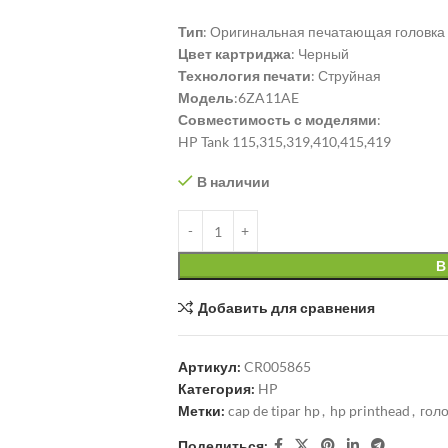
Тип
: Оригинальная печатающая головка
Цвет картриджа
: Черный
Технология печати
: Струйная
Модель
:6ZA11AE
Совместимость с моделями
:
HP Tank 115,315,319,410,415,419
В наличии
В
Добавить для сравнения
Артикул:
CR005865
Категория:
HP
Метки:
cap de tipar hp
,
hp printhead
,
голо
Поделиться: