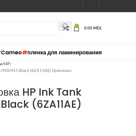
RO
RU
EN
0
0.00
MDL
#
Cameo
#
пленка для ламинирования
жи
HP
5/410/415 Black (6ZA11AE) Оригинал
вка HP Ink Tank
 Black (6ZA11AE)