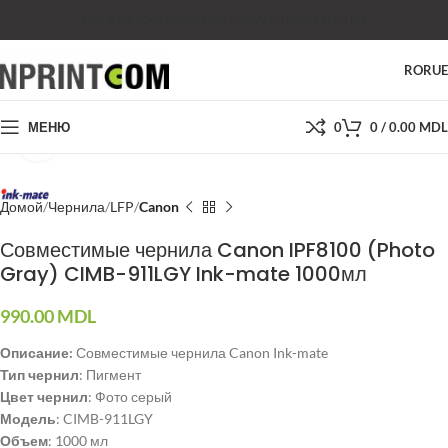
МАГАЗИН
СКИДКИ
ПОДДЕРЖКА
ЦЕНЫ
КОНТАКТЫ
RO
RU
МЕНЮ
0
0
/
0.00
MDL
Нажмите, чтобы увеличить
Домой
Чернила
LFP
Canon
Совместимые чернила Canon IPF8100 (Photo
Gray) CIMB-911LGY Ink-mate 1000мл
990.00
MDL
Описание:
Совместимые чернила Canon Ink-mate
Тип чернил
: Пигмент
Цвет чернил
: Фото серый
Модель
: CIMB-911LGY
Объем
: 1000 мл