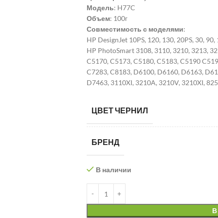
Модель
: H77C
Объем
: 100г
Совместимость с моделями
:
HP DesignJet 10PS, 120, 130, 20PS, 30, 90
HP PhotoSmart 3108, 3110, 3210, 3213, 321
C5170, C5173, C5180, C5183, C5190 C519
C7283, C8183, D6100, D6160, D6163, D61
D7463, 3110XI, 3210A, 3210V, 3210XI, 82
ЦВЕТ ЧЕРНИЛ
БРЕНД
В наличии
В