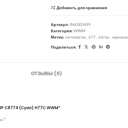
Добавить для сравнения
Артикул:
INK003499
Категория:
WWM
Метки:
cerneala hp
,
h77
,
ink hp
,
чернила
Поделиться:
ОТЗЫВЫ (0)
а HP C8774 (Cyan) H77C WWM”
*
ны