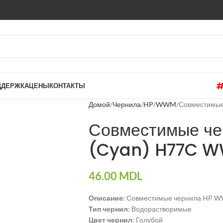
ДДЕРЖКА
ЦЕНЫ
КОНТАКТЫ
Домой
Чернила
HP
WWM
Совместимые
Совместимые че
(Cyan) H77C 
46.00
MDL
Описание:
Совместимые чернила HP 
Тип чернил
: Водорастворимые
Цвет чернил
: Голубой