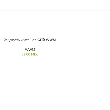
Жидкость чистящая CL10 WWM
Совместимые
ПРОДАНО
WWM
59.00
MDL