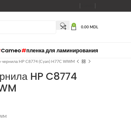
RO
RU
EN
0
0.00
MDL
#
Cameo
#
пленка для ламинирования
 чернила HP C8774 (Cyan) H77C WWM
рнила HP C8774
WWM
WWM