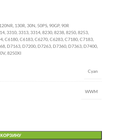
, 120NR, 130R, 30N, 50PS, 90GP, 90R
4, 3310, 3313, 3314, 8230, 8238, 8250, 8253,
4, C6180, C6183, C6270, C6283, C7180, C7183,
68, D7163, D7200, D7263, D7360, D7363, D7400,
50V, 8250XI
Cyan
WWM
 КОРЗИНУ