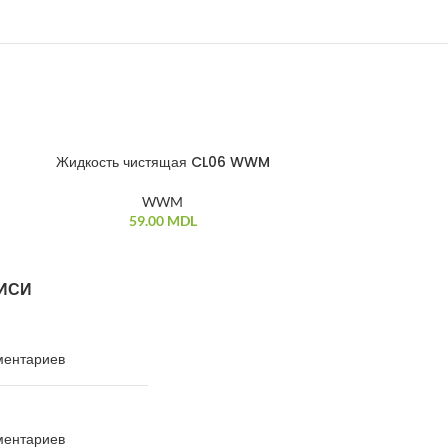
Жидкость чистящая CL06 WWM
WWM
59.00
MDL
ИСИ
ментариев
ментариев