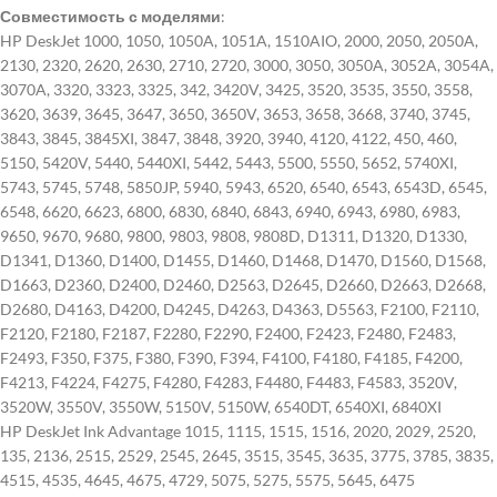
Совместимость с моделями
:
HP DeskJet 1000, 1050, 1050A, 1051A, 1510AIO, 2000, 2050, 2050A,
2130, 2320, 2620, 2630, 2710, 2720, 3000, 3050, 3050A, 3052A, 3054A,
3070A, 3320, 3323, 3325, 342, 3420V, 3425, 3520, 3535, 3550, 3558,
3620, 3639, 3645, 3647, 3650, 3650V, 3653, 3658, 3668, 3740, 3745,
3843, 3845, 3845XI, 3847, 3848, 3920, 3940, 4120, 4122, 450, 460,
5150, 5420V, 5440, 5440XI, 5442, 5443, 5500, 5550, 5652, 5740XI,
5743, 5745, 5748, 5850JP, 5940, 5943, 6520, 6540, 6543, 6543D, 6545,
6548, 6620, 6623, 6800, 6830, 6840, 6843, 6940, 6943, 6980, 6983,
9650, 9670, 9680, 9800, 9803, 9808, 9808D, D1311, D1320, D1330,
D1341, D1360, D1400, D1455, D1460, D1468, D1470, D1560, D1568,
D1663, D2360, D2400, D2460, D2563, D2645, D2660, D2663, D2668,
D2680, D4163, D4200, D4245, D4263, D4363, D5563, F2100, F2110,
F2120, F2180, F2187, F2280, F2290, F2400, F2423, F2480, F2483,
F2493, F350, F375, F380, F390, F394, F4100, F4180, F4185, F4200,
F4213, F4224, F4275, F4280, F4283, F4480, F4483, F4583, 3520V,
3520W, 3550V, 3550W, 5150V, 5150W, 6540DT, 6540XI, 6840XI
HP DeskJet Ink Advantage 1015, 1115, 1515, 1516, 2020, 2029, 2520,
135, 2136, 2515, 2529, 2545, 2645, 3515, 3545, 3635, 3775, 3785, 3835,
4515, 4535, 4645, 4675, 4729, 5075, 5275, 5575, 5645, 6475