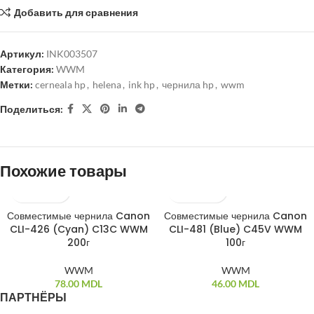
Добавить для сравнения
Артикул:
INK003507
Категория:
WWM
Метки:
cerneala hp
,
helena
,
ink hp
,
чернила hp
,
wwm
Поделиться:
Похожие товары
Совместимые чернила Canon
Совместимые чернила Canon
ПРОДАНО
CLI-426 (Cyan) C13C WWM
CLI-481 (Blue) C45V WWM
200г
100г
WWM
WWM
78.00
MDL
46.00
MDL
ПАРТНЁРЫ