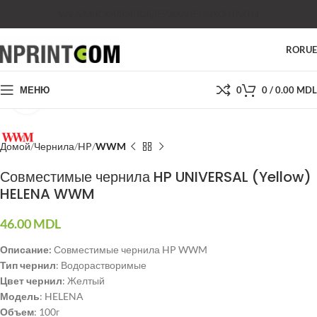
МАГАЗИН
СКИДКИ
ПОДДЕРЖКА
ЦЕНЫ
КОНТАКТЫ
RO
RU
МЕНЮ
0
0
/
0.00
MDL
Нажмите, чтобы увеличить
Домой
Чернила
HP
WWM
Совместимые чернила HP UNIVERSAL (Yellow)
HELENA WWM
46.00
MDL
Описание:
Совместимые чернила HP WWM
Тип чернил
: Водорастворимые
Цвет чернил
: Желтый
Модель
: HELENA
Объем
: 100г