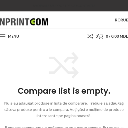
SHOP
SALES
SUPPORT
PRICES
CONTACTS
RO
RU
MENU
0
0
/
0.00
MDL
Compare list is empty.
Nu s-au adăugat produse în lista de comparare. Trebuie să adăugați
câteva produse pentru a le compara.
Veți găsi o mulțime de produse
interesante pe pagina noastră.
В список сравнения не добавлено ни одного товара. Вы должны