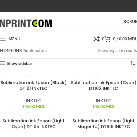
SHOP
SALES
SUPPORT
PRICES
CONTACTS
RO
RU
MENU
0
0
/
0.00
MDL
HOME
INK
Sublimation
Showing all 6 results
Show sidebar
Sublimation ink Epson (Black)
Sublimation ink Epson (Cyan)
DTI01 INKTEC
DTI02 INKTEC
INKTEC
INKTEC
145.00
MDL
145.00
MDL
Sublimation ink Epson (Light
Sublimation ink Epson (Light
Cyan) DTI05 INKTEC
Magenta) DTI06 INKTEC