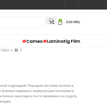
RO
RU
EN
0
0.00
MDL
#
Cameo
#
Laminatig Film
t OSLO
ягкой подкладкой. Передняя застежка-молния в
ни. Боковые карманы с вывернутыми молниями в
стичная окантовка в тон по проймам и по подолу.
кладка.