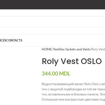
ICES
CONTACTS
HOME
Textiles
Jackets and Vests
Roly Ves
Roly Vest OSLO
344.00
MDL
Водоотталкивающий жилет Roly Oslo с м
тон с защитой подбородка из той же тка
тон, вставленными в боковые панели. Эла
Сплошная или контрастная цветовая под