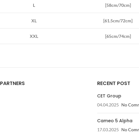
L
[58cm/70cm]
XL
[61.5cm/72cm]
XXL
[65cm/74cm]
PARTNERS
RECENT POST
CET Group
04.04.2025
No Com
Cameo 5 Alpha
17.03.2025
No Com