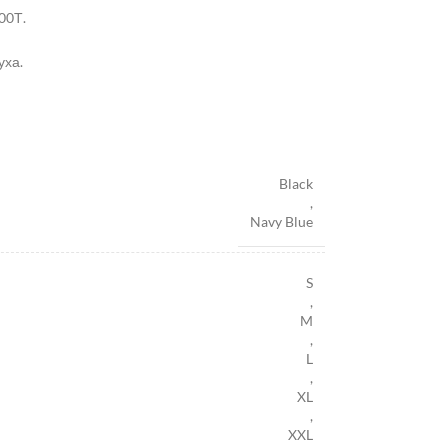
00Т.
уха.
Black
,
Navy Blue
S
,
M
,
L
,
XL
,
XXL