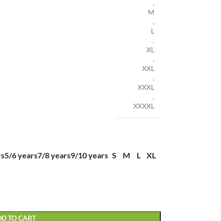
,
M
,
L
,
XL
,
XXL
,
XXXL
,
XXXXL
rs
5/6 years
7/8 years
9/10 years
S
M
L
XL
D TO CART