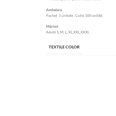
Ambalare
Pachet
1
unitate
,
Cutie
100
unități
Mărimi
Adulți S, M, L, XL,XXL,XXXL
TEXTILE COLOR