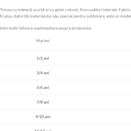
Tricou cu mânecă scurtă și cu guler rotund. Are cusături laterale. Fabric
În plus, datorită materialului său special pentru sublimare, este un model
Informatii tehnice suplimentare asupra produsului
Marimi
1/2 ani
3/4 ani
5/6 ani
7/8 ani
9/10 ani