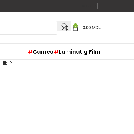
RO
RU
EN
0
0.00
MDL
#
Cameo
#
Laminatig Film