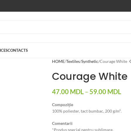
ICES
CONTACTS
HOME
Textiles
Synthetic
Courage White
Courage White
47.00
MDL
–
59.00
MDL
Compoziție
100% poliester, tact bumbac, 200 g/m².
Comentarii
*Produs special pentru sublimare.