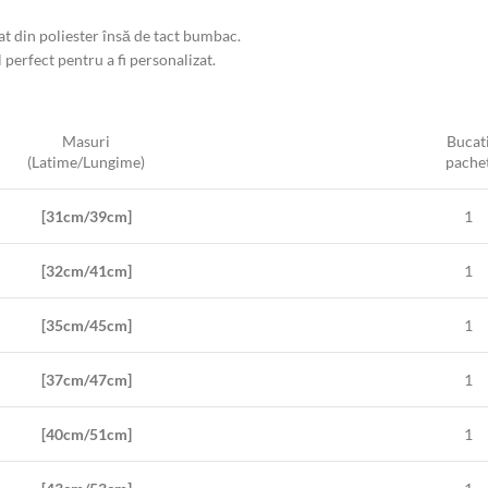
at din poliester însă de tact bumbac.
 perfect pentru a fi personalizat.
Masuri
Bucat
(Latime/Lungime)
pache
[31cm/39cm]
1
[32cm/41cm]
1
[35cm/45cm]
1
[37cm/47cm]
1
[40cm/51cm]
1