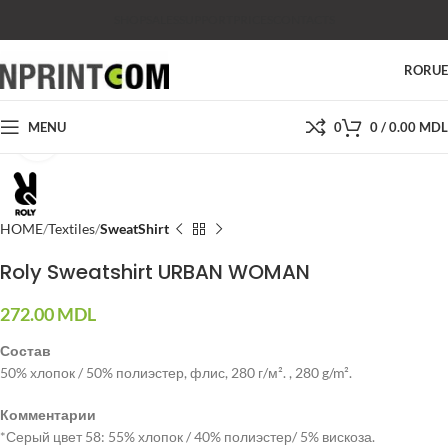
SHOP
SALES
SUPPORT
PRICES
CONTACTS
RO
RU
MENU
0
0
/
0.00
MDL
Click to enlarge
HOME
Textiles
SweatShirt
Roly Sweatshirt URBAN WOMAN
272.00
MDL
Состав
50% хлопок / 50% полиэстер, флис, 280 г/м². , 280 g/m².
Комментарии
*Серый цвет 58: 55% хлопок / 40% полиэстер/ 5% вискоза.