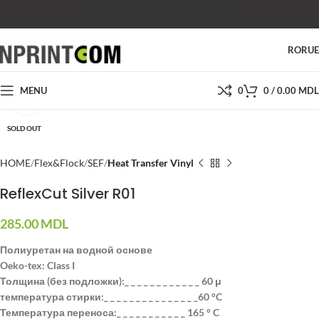
SHOP
SALES
SUPPORT
PRICES
CONTACTS
RO
RU
MENU
0
0
/
0.00
MDL
Click to enlarge
SOLD OUT
HOME
Flex&Flock
SEF
Heat Transfer Vinyl
ReflexCut Silver R01
285.00
MDL
Полиуретан на водной основе
Oeko-tex: Class I
Толщина (без подложки):_ _ _ _ _ _ _ _ _ _ _ _ 60 μ
температура стирки:_ _ _ _ _ _ _ _ _ _ _ _ _ _ _60 °C
Температура переноса:_ _ _ _ _ _ _ _ _ _ _ 165 ° C