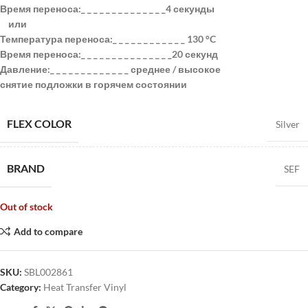
Время переноса:_ _ _ _ _ _ _ _ _ _ _ _ _ _4 секунды
или
Температура переноса:_ _ _ _ _ _ _ _ _ _ _ _ 130 °C
Время переноса:_ _ _ _ _ _ _ _ _ _ _ _ _ _ _20 секунд
Давление:_ _ _ _ _ _ _ _ _ _ _ _ _ среднее / высокое
снятие подложки в горячем состоянии
FLEX COLOR
Silver
BRAND
SEF
Out of stock
Add to compare
SKU:
SBL002861
Category:
Heat Transfer Vinyl