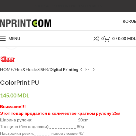
SHOP
SALES
SUPPORT
PRICES
CONTACTS
RO
RU
MENU
0
0
/
0.00
MDL
Click to enlarge
HOME
Flex&Flock
SISER
Digital Printing
ColorPrint PU
145.00
MDL
Внимание!!!
Этот товар продается в количестве кратном рулону 25м
Ширина рулона:_ _ _ _ _ _ _ _ _ _ _ _ _ _ _ _ _50cm
Толщина (без подложки):_ _ _ _ _ _ _ _ _ _ 80μ
Настройки резки:_ _ _ _ _ _ новое лезвие 45°