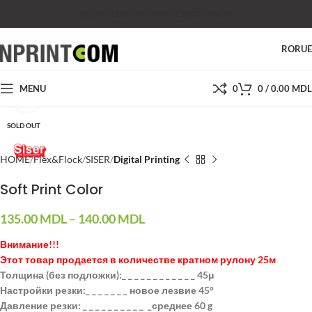
SHOP
SALES
SUPPORT
PRICES
CONTACTS
RO
RU
MENU
0
0
/
0.00
MDL
Click to enlarge
SOLD OUT
HOME
Flex&Flock
SISER
Digital Printing
Soft Print Color
135.00
MDL
–
140.00
MDL
Внимание!!!
Этот товар продается в количестве кратном рулону 25м
Толщина (без подложки):_ _ _ _ _ _ _ _ _ _ _ _ 45μ
Настройки резки:_ _ _ _ _ _ _ новое лезвие 45°
Давление резки: _ _ _ _ _ _ _ _ _ _ _среднее 60 g