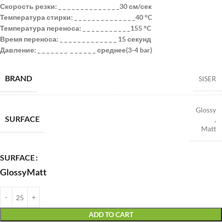
Скорость резки: _ _ _ _ _ _ _ _ _ _ _ _ _ _30 см/сек
Температура стирки: _ _ _ _ _ _ _ _ _ _ _ _ _ _40 °C
Температура переноса: _ _ _ _ _ _ _ _ _ _ _155 °C
Время переноса: _ _ _ _ _ _ _ _ _ _ _ _ _ 15 секунд
Давление: _ _ _ _ _ _ _ _ _ _ _ _ _ среднее(3-4 bar)
BRAND
SISER
Glossy
SURFACE
,
Matt
SURFACE
Glossy
Matt
ADD TO CART